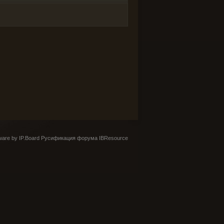
are by IP.Board
Русификация форума IBResource