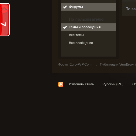
Форумы
По ва
По пользователю
Темы и сообщения
Все темы
Все сообщения
Форум Euro-PvP.Com
→
Публикации VernBrowni
Изменить стиль
Русский (RU)
От