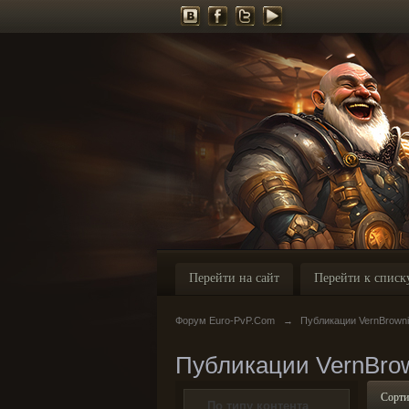
Перейти на сайт
Перейти к списк
Форум Euro-PvP.Com
→
Публикации VernBrowni
Публикации VernBro
Сорти
По типу контента