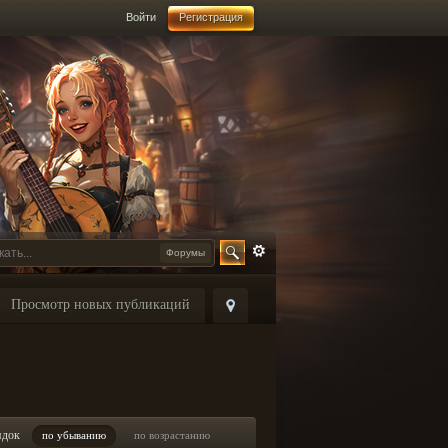
Войти
Регистрация
Форумы
Просмотр новых публикаций
ядок
по убыванию
по возрастанию