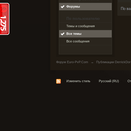
Форумы
По ва
По пользователю
Темы и сообщения
Все темы
Все сообщения
Форум Euro-PvP.Com
→
Публикации DerrickDor
Изменить стиль
Русский (RU)
От