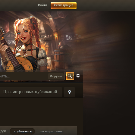
Войти
Регистрация
Форумы
Просмотр новых публикаций
ядок
по убыванию
по возрастанию