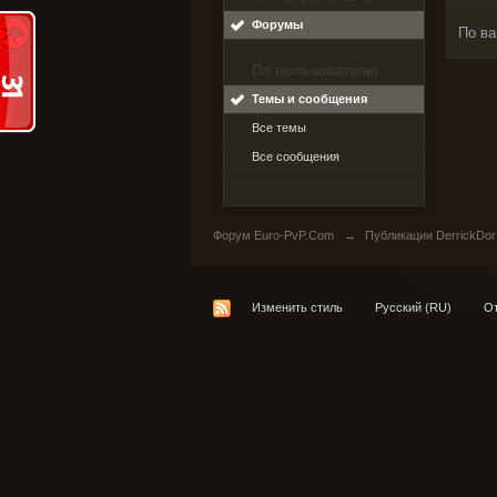
Форумы
По ва
По пользователю
Темы и сообщения
Все темы
Все сообщения
Форум Euro-PvP.Com
→
Публикации DerrickDor
Изменить стиль
Русский (RU)
От