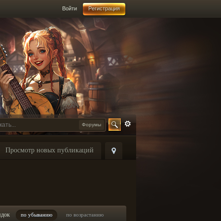
Войти
Регистрация
Форумы
Просмотр новых публикаций
ядок
по убыванию
по возрастанию