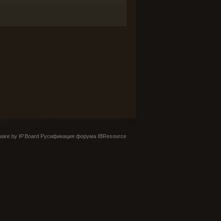
are by IP.Board
Русификация форума IBResource