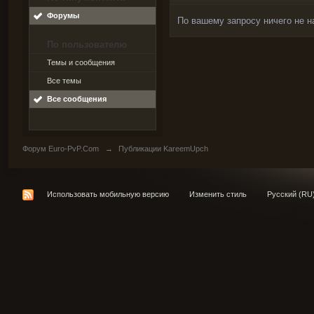
Форумы
По вашему запросу ничего не н
По пользователю
Темы и сообщения
Все темы
Все сообщения
Форум Euro-PvP.Com
→
Публикации KareemUpch
Использовать мобильную версию
Изменить стиль
Русский (RU