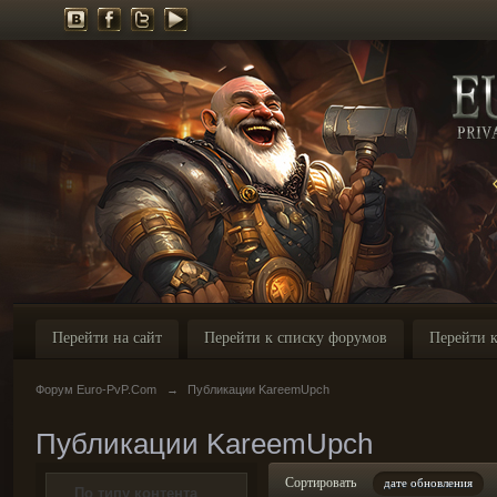
Перейти на сайт
Перейти к списку форумов
Перейти к
Форум Euro-PvP.Com
→
Публикации KareemUpch
Публикации KareemUpch
Сортировать
дате обновления
По типу контента