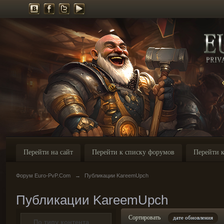
Перейти на сайт
Перейти к списку форумов
Перейти к
Форум Euro-PvP.Com
→
Публикации KareemUpch
Публикации KareemUpch
Сортировать
дате обновления
По типу контента