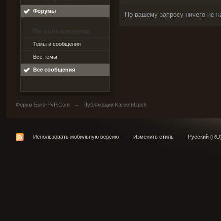
Форумы
По вашему запросу ничего не н
По пользователю
Темы и сообщения
Все темы
Все сообщения
Форум Euro-PvP.Com
→
Публикации KareemUpch
Использовать мобильную версию
Изменить стиль
Русский (RU