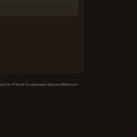
are by IP.Board
Русификация форума IBResource