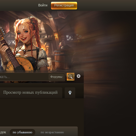
Войти
Регистрация
Форумы
Просмотр новых публикаций
ядок
по убыванию
по возрастанию