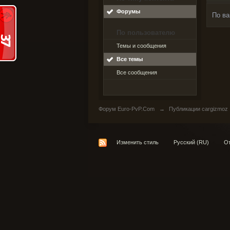
Форумы
По ва
По пользователю
Темы и сообщения
Все темы
Все сообщения
Форум Euro-PvP.Com
→
Публикации cargizmoz
Изменить стиль
Русский (RU)
От