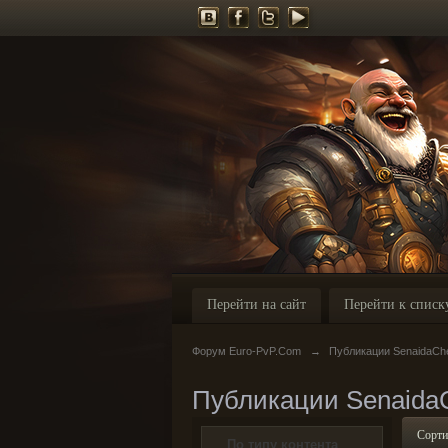
Перейти на сайт
Перейти к списк
Форум Euro-PvP.Com
→
Публикации SenaidaCh
Публикации Senaida
Сорти
По типу контента