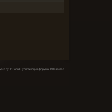
are by IP.Board
Русификация форума IBResource