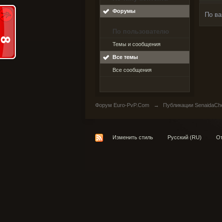
Форумы
По ва
По пользователю
Темы и сообщения
Все темы
Все сообщения
Форум Euro-PvP.Com
→
Публикации SenaidaCh
Изменить стиль
Русский (RU)
От