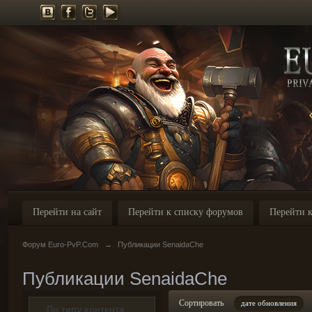
Перейти на сайт
Перейти к списку форумов
Перейти к
Форум Euro-PvP.Com
→
Публикации SenaidaChe
Публикации SenaidaChe
Сортировать
дате обновления
По типу контента