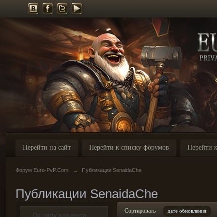
Перейти на сайт
Перейти к списку форумов
Перейти к
Форум Euro-PvP.Com
→
Публикации SenaidaChe
Публикации SenaidaChe
Сортировать
дате обновления
По типу контента