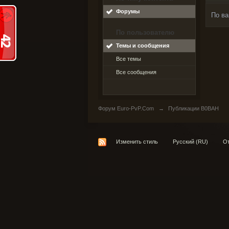
Форумы
По ва
По пользователю
Темы и сообщения
Все темы
Все сообщения
Форум Euro-PvP.Com
→
Публикации B0BAH
Изменить стиль
Русский (RU)
От