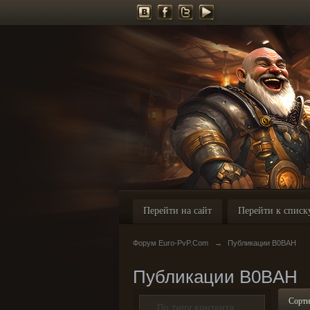
Перейти на сайт
Перейти к списк
Форум Euro-PvP.Com
→
Публикации B0BAH
Публикации B0BAH
Сорти
По типу контента