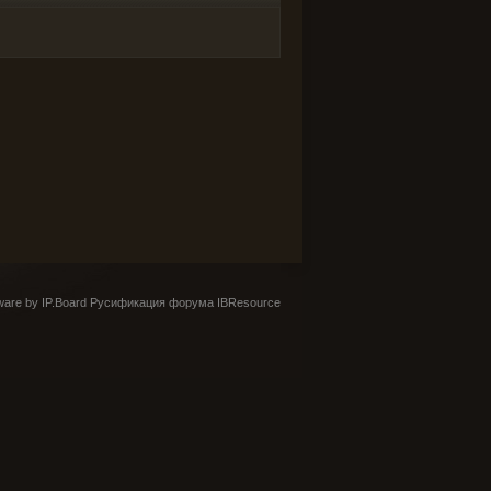
are by IP.Board
Русификация форума IBResource