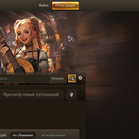
Войти
Регистрация
Форумы
Просмотр новых публикаций
ядок
по убыванию
по возрастанию