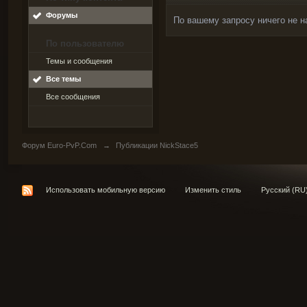
Форумы
По вашему запросу ничего не н
По пользователю
Темы и сообщения
Все темы
Все сообщения
Форум Euro-PvP.Com
→
Публикации NickStace5
Использовать мобильную версию
Изменить стиль
Русский (RU