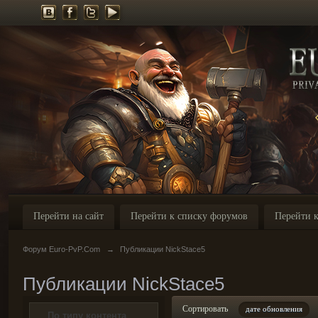
Перейти на сайт
Перейти к списку форумов
Перейти к
Форум Euro-PvP.Com
→
Публикации NickStace5
Публикации NickStace5
Сортировать
дате обновления
По типу контента