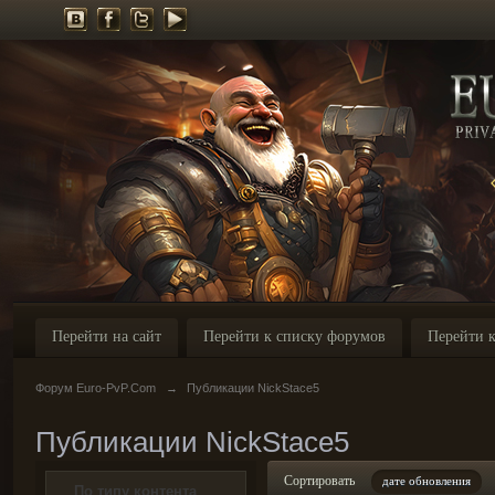
Перейти на сайт
Перейти к списку форумов
Перейти к
Форум Euro-PvP.Com
→
Публикации NickStace5
Публикации NickStace5
Сортировать
дате обновления
По типу контента