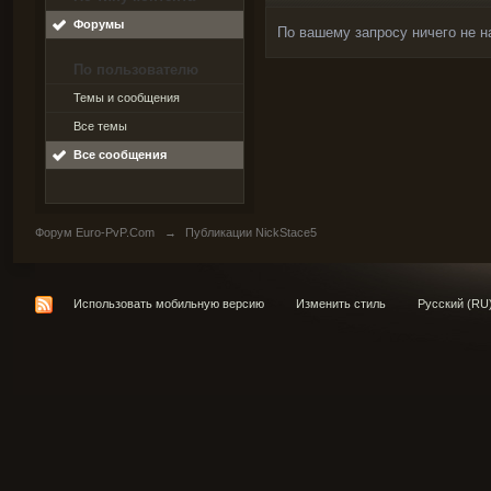
Форумы
По вашему запросу ничего не н
По пользователю
Темы и сообщения
Все темы
Все сообщения
Форум Euro-PvP.Com
→
Публикации NickStace5
Использовать мобильную версию
Изменить стиль
Русский (RU