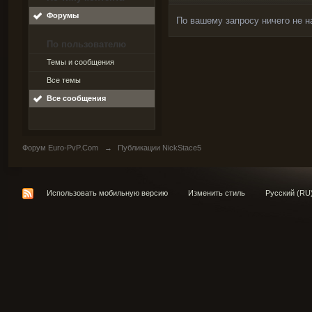
Форумы
По вашему запросу ничего не н
По пользователю
Темы и сообщения
Все темы
Все сообщения
Форум Euro-PvP.Com
→
Публикации NickStace5
Использовать мобильную версию
Изменить стиль
Русский (RU