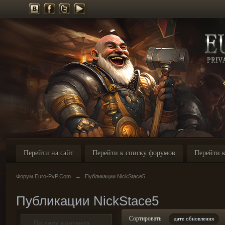
Перейти на сайт
Перейти к списку форумов
Перейти к
Форум Euro-PvP.Com
→
Публикации NickStace5
Публикации NickStace5
Сортировать
дате обновления
По типу контента