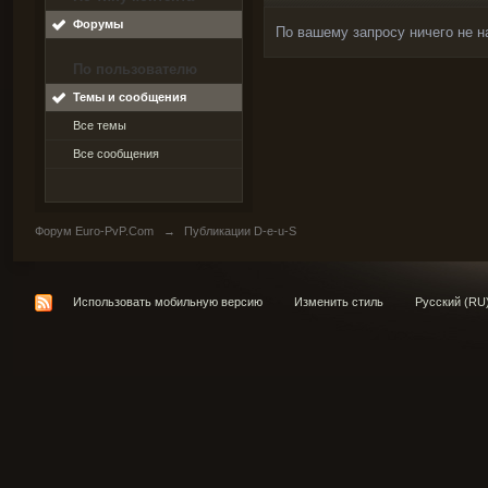
Форумы
По вашему запросу ничего не н
По пользователю
Темы и сообщения
Все темы
Все сообщения
Форум Euro-PvP.Com
→
Публикации D-e-u-S
Использовать мобильную версию
Изменить стиль
Русский (RU