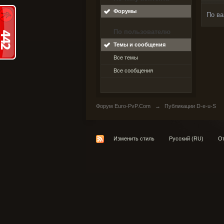
Форумы
По ва
По пользователю
Темы и сообщения
Все темы
Все сообщения
Форум Euro-PvP.Com
→
Публикации D-e-u-S
Изменить стиль
Русский (RU)
От