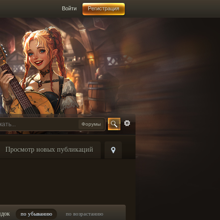
Войти
Регистрация
Форумы
Просмотр новых публикаций
ядок
по убыванию
по возрастанию