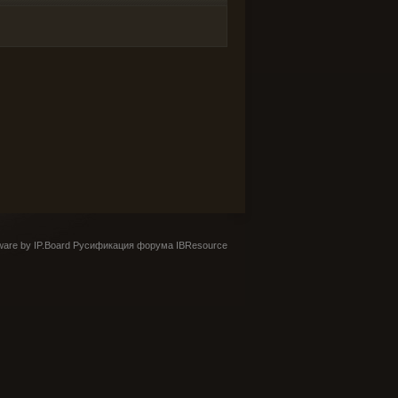
are by IP.Board
Русификация форума IBResource