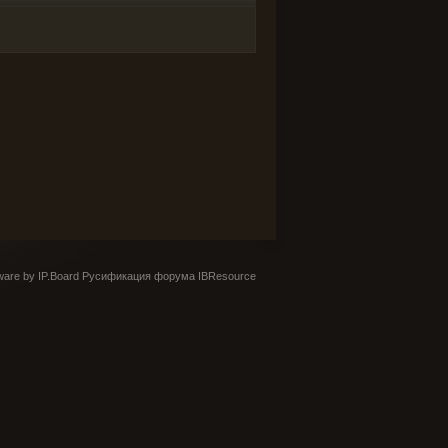
are by IP.Board
Русификация форума IBResource