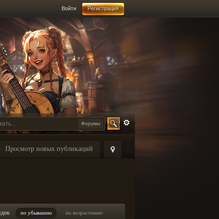
Войти
Регистрация
Форумы
Просмотр новых публикаций
ядок
по убыванию
по возрастанию