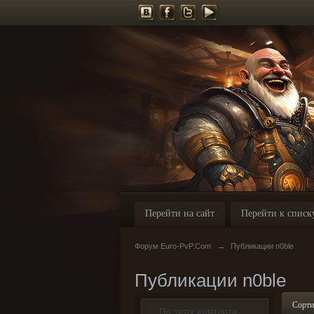
Перейти на сайт
Перейти к списк
Форум Euro-PvP.Com
→
Публикации n0ble
Публикации n0ble
Сорти
По типу контента