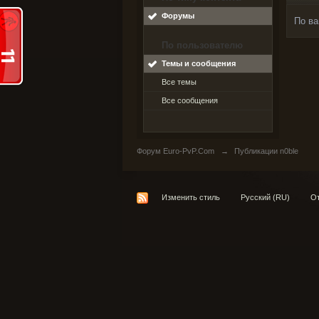
Форумы
По ва
По пользователю
Темы и сообщения
Все темы
Все сообщения
Форум Euro-PvP.Com
→
Публикации n0ble
Изменить стиль
Русский (RU)
От