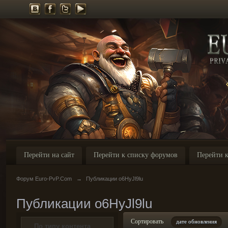
Перейти на сайт
Перейти к списку форумов
Перейти к
Форум Euro-PvP.Com
→
Публикации o6HyJl9lu
Публикации o6HyJl9lu
Сортировать
дате обновления
По типу контента