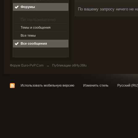
Форумы
По вашему запросу ничего не н
По пользователю
Темы и сообщения
Все темы
Все сообщения
Форум Euro-PvP.Com
→
Публикации o6HyJl9lu
Использовать мобильную версию
Изменить стиль
Русский (RU