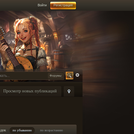
Войти
Регистрация
Форумы
Просмотр новых публикаций
ядок
по убыванию
по возрастанию