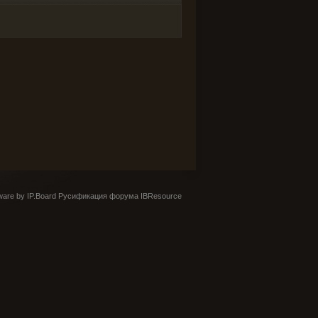
are by IP.Board
Русификация форума IBResource