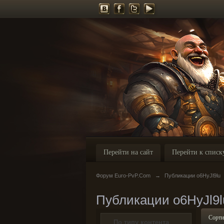
Перейти на сайт
Перейти к списк
Форум Euro-PvP.Com
→
Публикации o6HyJl9lu
Публикации o6HyJl9l
Сорти
По типу контента