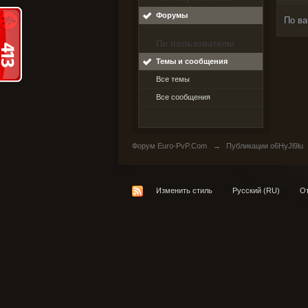
Форумы
По ва
По пользователю
Темы и сообщения
Все темы
Все сообщения
Форум Euro-PvP.Com
→
Публикации o6HyJl9lu
Изменить стиль
Русский (RU)
От