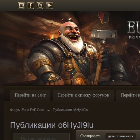
Перейти на сайт
Перейти к списку форумов
Перейти к
Форум Euro-PvP.Com
→
Публикации o6HyJl9lu
Публикации o6HyJl9lu
Сортировать
дате обновления
По типу контента