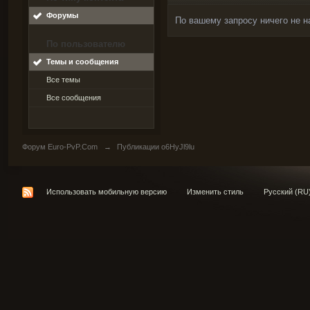
Форумы
По вашему запросу ничего не н
По пользователю
Темы и сообщения
Все темы
Все сообщения
Форум Euro-PvP.Com
→
Публикации o6HyJl9lu
Использовать мобильную версию
Изменить стиль
Русский (RU