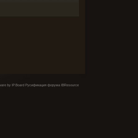
are by IP.Board
Русификация форума IBResource