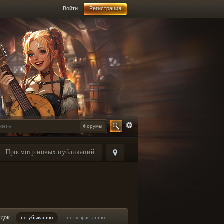
Войти
Регистрация
Форумы
Просмотр новых публикаций
ядок
по убыванию
по возрастанию