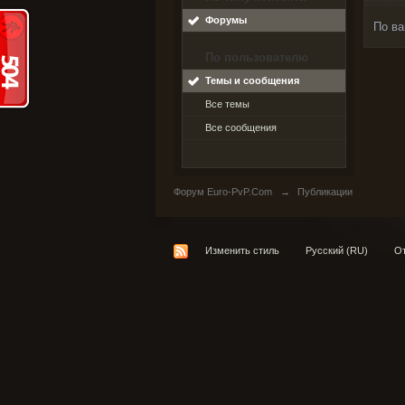
Форумы
По ва
По пользователю
Темы и сообщения
Все темы
Все сообщения
Форум Euro-PvP.Com
→
Публикации
Изменить стиль
Русский (RU)
От