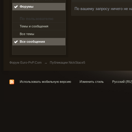
Форумы
По вашему запросу ничего не н
По пользователю
Темы и сообщения
Все темы
Все сообщения
Форум Euro-PvP.Com
→
Публикации NickStace5
Использовать мобильную версию
Изменить стиль
Русский (RU