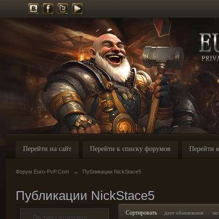
Перейти на сайт
Перейти к списку форумов
Перейти к
Форум Euro-PvP.Com
→
Публикации NickStace5
Публикации NickStace5
Сортировать
дате обновления
за
По типу контента