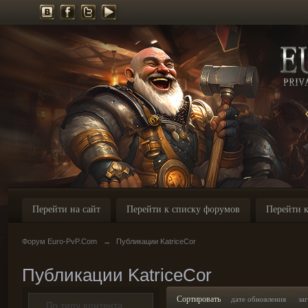
Перейти на сайт
Перейти к списку форумов
Перейти к
Форум Euro-PvP.Com
→
Публикации KatriceCor
Публикации KatriceCor
Сортировать
дате обновления
за
По типу контента