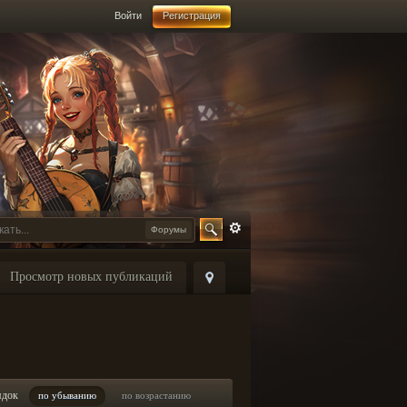
Войти
Регистрация
Форумы
Просмотр новых публикаций
ядок
по убыванию
по возрастанию