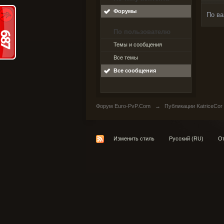
Форумы
По ва
По пользователю
Темы и сообщения
Все темы
Все сообщения
Форум Euro-PvP.Com
→
Публикации KatriceCor
Изменить стиль
Русский (RU)
От