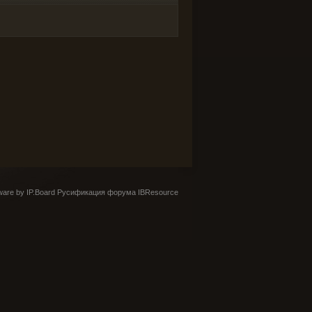
are by IP.Board
Русификация форума IBResource