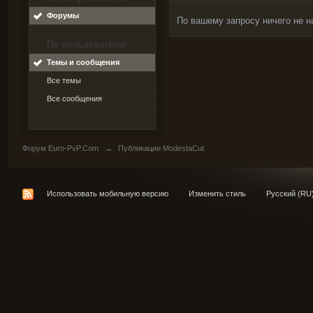
Форумы
По вашему запросу ничего не н
По пользователю
Темы и сообщения
Все темы
Все сообщения
Форум Euro-PvP.Com
→
Публикации ModestaCut
Использовать мобильную версию
Изменить стиль
Русский (RU