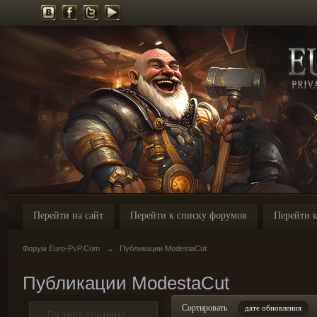
Перейти на сайт
Перейти к списку форумов
Перейти к
Форум Euro-PvP.Com
→
Публикации ModestaCut
Публикации ModestaCut
Сортировать
дате обновления
По типу контента