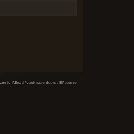
are by IP.Board
Русификация форума IBResource