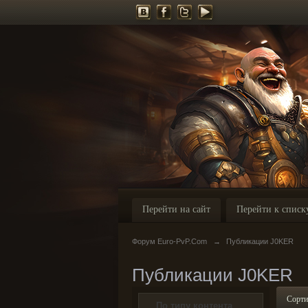
Перейти на сайт
Перейти к списк
Форум Euro-PvP.Com
→
Публикации J0KER
Публикации J0KER
Сорти
По типу контента