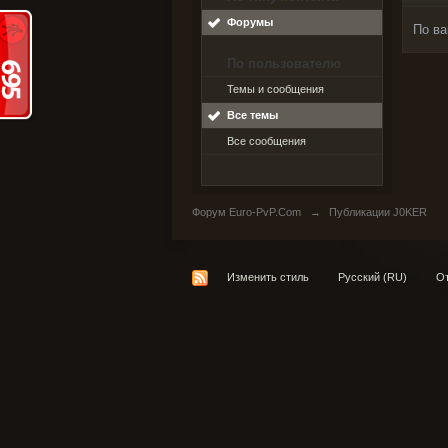
Форумы
По ва
По пользователю
Темы и сообщения
Все темы
Все сообщения
Форум Euro-PvP.Com
→
Публикации J0KER
Изменить стиль
Русский (RU)
От