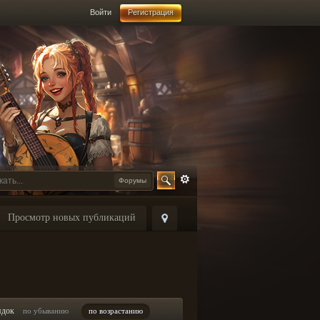
Войти
Регистрация
Форумы
Просмотр новых публикаций
ядок
по убыванию
по возрастанию