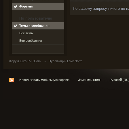
Форумы
По вашему запросу ничего не н
По пользователю
Темы и сообщения
Все темы
Все сообщения
Форум Euro-PvP.Com
→
Публикации LovieNorth
Использовать мобильную версию
Изменить стиль
Русский (RU