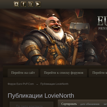
Перейти на сайт
Перейти к списку форумов
Перейти к
Форум Euro-PvP.Com
→
Публикации LovieNorth
Публикации LovieNorth
Сортировать
дате обновления
за
По типу контента