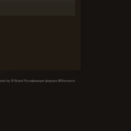
are by IP.Board
Русификация форума IBResource