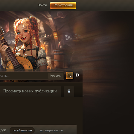
Войти
Регистрация
Форумы
Просмотр новых публикаций
ядок
по убыванию
по возрастанию