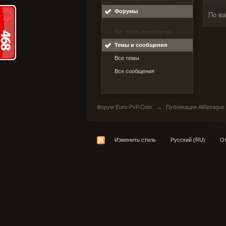
Форумы
По ва
По пользователю
Темы и сообщения
Все темы
Все сообщения
Форум Euro-PvP.Com
→
Публикации AliSprague
Изменить стиль
Русский (RU)
От