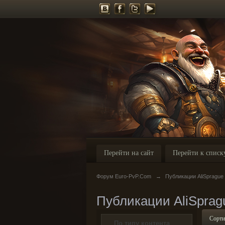
Перейти на сайт
Перейти к списк
Форум Euro-PvP.Com
→
Публикации AliSprague
Публикации AliSprag
Сорти
По типу контента