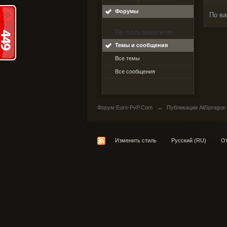
Форумы
По ва
По пользователю
Темы и сообщения
Все темы
Все сообщения
Форум Euro-PvP.Com
→
Публикации AliSprague
Изменить стиль
Русский (RU)
От