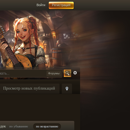
Войти
Регистрация
Форумы
Просмотр новых публикаций
ядок
по убыванию
по возрастанию