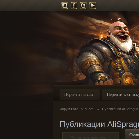
Перейти на сайт
Перейти к списк
Форум Euro-PvP.Com
→
Публикации AliSprague
Публикации AliSprag
Сорти
По типу контента