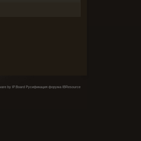
are by IP.Board
Русификация форума IBResource