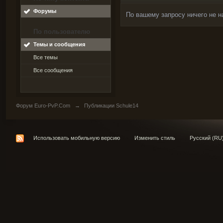
Форумы
По вашему запросу ничего не н
По пользователю
Темы и сообщения
Все темы
Все сообщения
Форум Euro-PvP.Com
→
Публикации Schule14
Использовать мобильную версию
Изменить стиль
Русский (RU