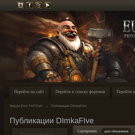
Перейти на сайт
Перейти к списку форумов
Перейти к
Форум Euro-PvP.Com
→
Публикации DImkaFIve
Публикации DImkaFIve
Сортировать
дате обновления
По типу контента