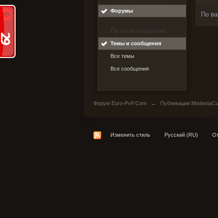
Форумы
По ва
По пользователю
Темы и сообщения
Все темы
Все сообщения
Форум Euro-PvP.Com
→
Публикации ModestaCu
Изменить стиль
Русский (RU)
От