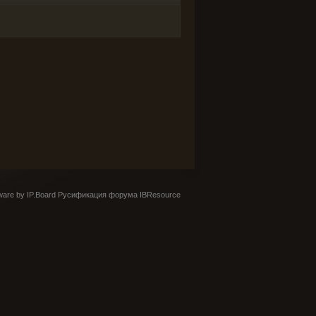
are by IP.Board
Русификация форума IBResource