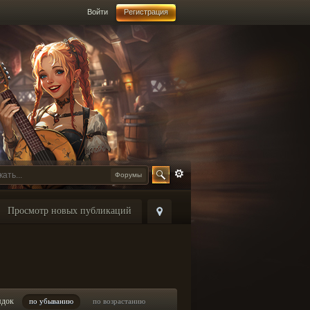
Войти
Регистрация
Форумы
Просмотр новых публикаций
ядок
по убыванию
по возрастанию