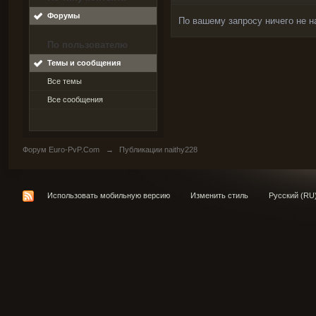
Форумы
По вашему запросу ничего не н
По пользователю
Темы и сообщения
Все темы
Все сообщения
Форум Euro-PvP.Com
→
Публикации naithy228
Использовать мобильную версию
Изменить стиль
Русский (RU