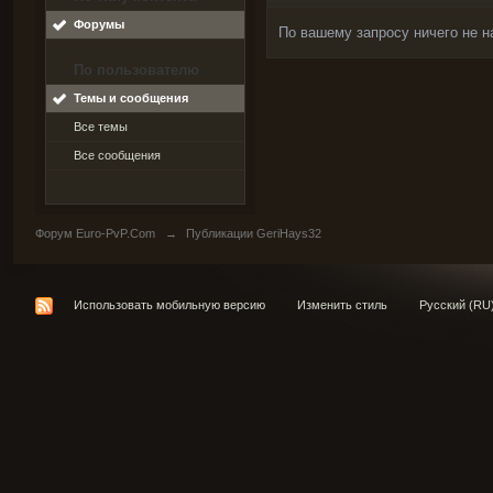
Форумы
По вашему запросу ничего не н
По пользователю
Темы и сообщения
Все темы
Все сообщения
Форум Euro-PvP.Com
→
Публикации GeriHays32
Использовать мобильную версию
Изменить стиль
Русский (RU