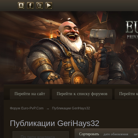
Перейти на сайт
Перейти к списку форумов
Перейти к
Форум Euro-PvP.Com
→
Публикации GeriHays32
Публикации GeriHays32
Сортировать
дате обновления
за
По типу контента