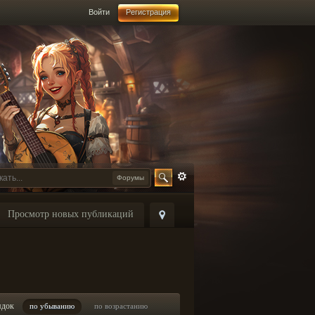
Войти
Регистрация
Форумы
Просмотр новых публикаций
ядок
по убыванию
по возрастанию