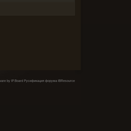
are by IP.Board
Русификация форума IBResource