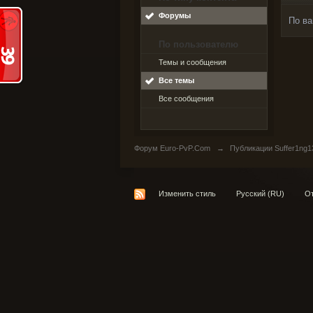
Форумы
По ва
По пользователю
Темы и сообщения
Все темы
Все сообщения
Форум Euro-PvP.Com
→
Публикации Suffer1ng1
Изменить стиль
Русский (RU)
От