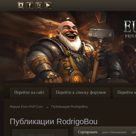
Перейти на сайт
Перейти к списку форумов
Перейти к
Форум Euro-PvP.Com
→
Публикации RodrigoBou
Публикации RodrigoBou
Сортировать
дате обновления
за
По типу контента