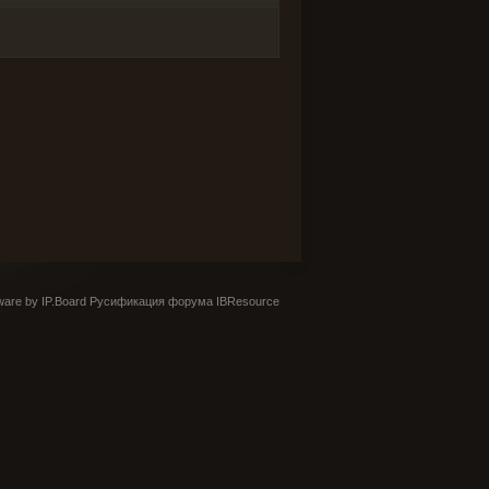
are by IP.Board
Русификация форума IBResource