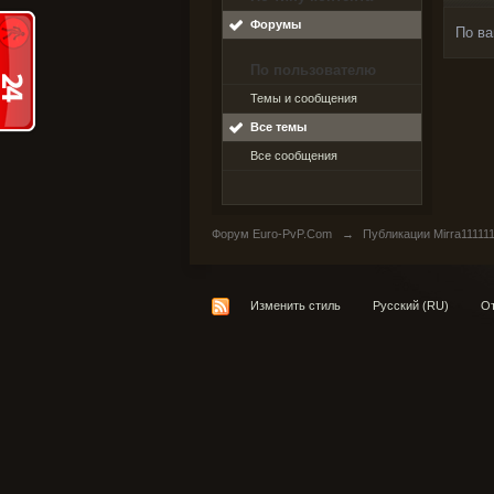
Форумы
По ва
По пользователю
Темы и сообщения
Все темы
Все сообщения
Форум Euro-PvP.Com
→
Публикации Mirra11111
Изменить стиль
Русский (RU)
От