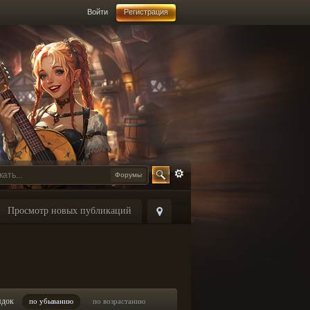
Войти
Регистрация
Форумы
Просмотр новых публикаций
ядок
по убыванию
по возрастанию