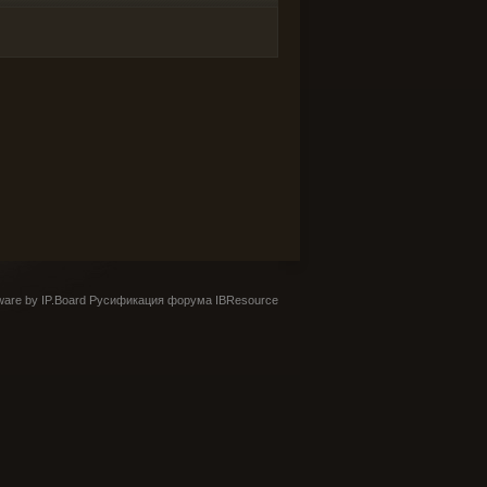
are by IP.Board
Русификация форума IBResource