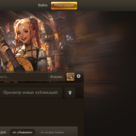
Войти
Регистрация
Форумы
Просмотр новых публикаций
ядок
по убыванию
по возрастанию