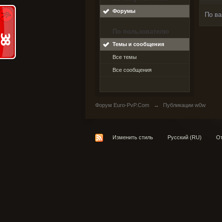
Форумы
По ва
По пользователю
Темы и сообщения
Все темы
Все сообщения
Форум Euro-PvP.Com
→
Публикации w0w
Изменить стиль
Русский (RU)
От