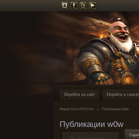
Перейти на сайт
Перейти к списк
Форум Euro-PvP.Com
→
Публикации w0w
Публикации w0w
Сорти
По типу контента