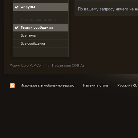
Форумы
По вашему запросу ничего не н
По пользователю
Темы и сообщения
Все темы
Все сообщения
Форум Euro-PvP.Com
→
Публикации C04HA9I
Использовать мобильную версию
Изменить стиль
Русский (RU