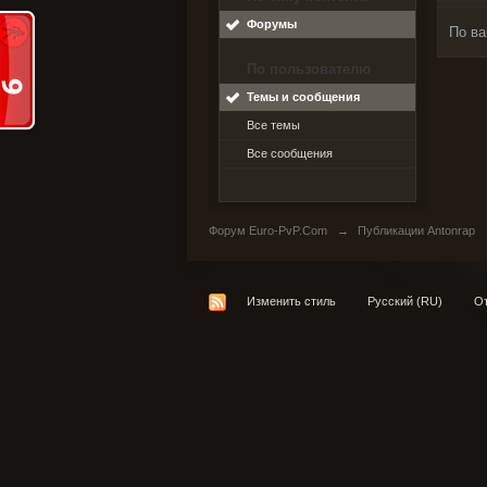
Форумы
По ва
По пользователю
Темы и сообщения
Все темы
Все сообщения
Форум Euro-PvP.Com
→
Публикации Antonrap
Изменить стиль
Русский (RU)
От