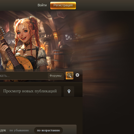
Войти
Регистрация
Форумы
Просмотр новых публикаций
ядок
по убыванию
по возрастанию