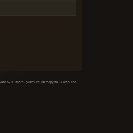
are by IP.Board
Русификация форума IBResource