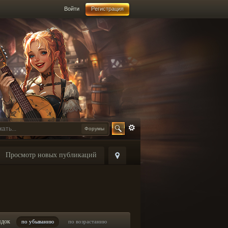
Войти
Регистрация
Форумы
Просмотр новых публикаций
ядок
по убыванию
по возрастанию