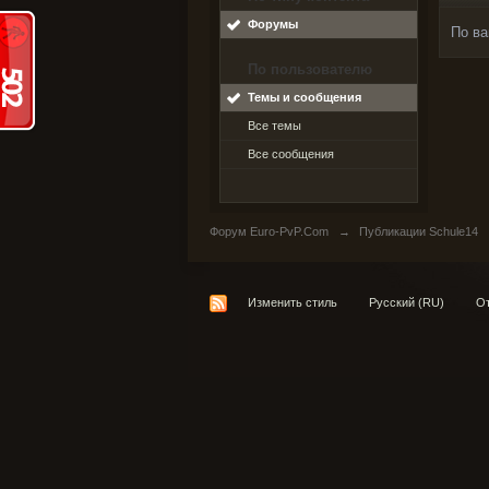
Форумы
По ва
По пользователю
Темы и сообщения
Все темы
Все сообщения
Форум Euro-PvP.Com
→
Публикации Schule14
Изменить стиль
Русский (RU)
От