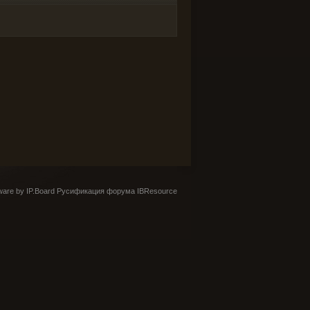
are by IP.Board
Русификация форума IBResource