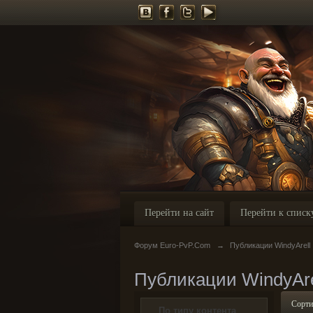
Перейти на сайт
Перейти к списк
Форум Euro-PvP.Com
→
Публикации WindyArell
Публикации WindyAre
Сорти
По типу контента