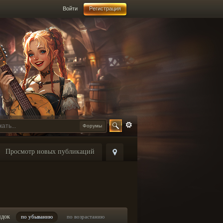
Войти
Регистрация
Форумы
Просмотр новых публикаций
ядок
по убыванию
по возрастанию