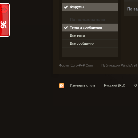
Форумы
По ва
По пользователю
Темы и сообщения
Все темы
Все сообщения
Форум Euro-PvP.Com
→
Публикации WindyArell
Изменить стиль
Русский (RU)
От