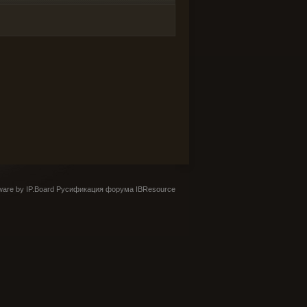
are by IP.Board
Русификация форума IBResource