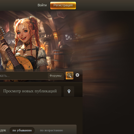
Войти
Регистрация
Форумы
Просмотр новых публикаций
ядок
по убыванию
по возрастанию