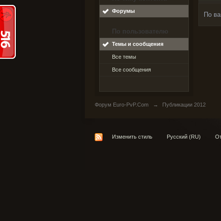
Форумы
По ва
По пользователю
Темы и сообщения
Все темы
Все сообщения
Форум Euro-PvP.Com
→
Публикации 2012
Изменить стиль
Русский (RU)
От