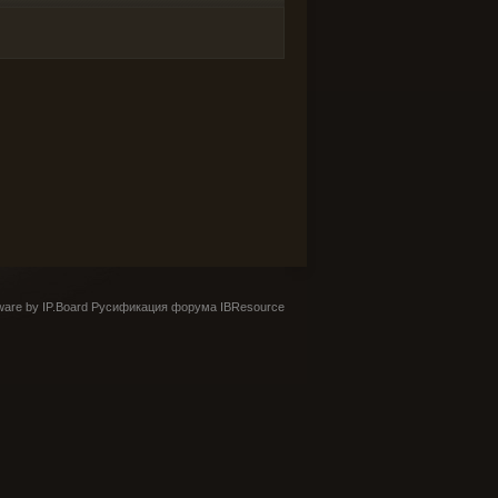
are by IP.Board
Русификация форума IBResource