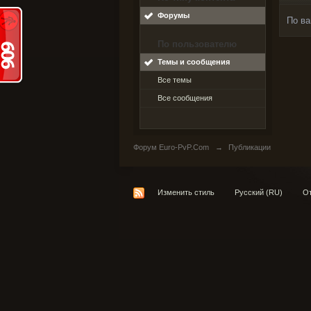
Форумы
По ва
По пользователю
Темы и сообщения
Все темы
Все сообщения
Форум Euro-PvP.Com
→
Публикации
Изменить стиль
Русский (RU)
От