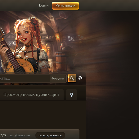
Войти
Регистрация
Форумы
Просмотр новых публикаций
ядок
по убыванию
по возрастанию