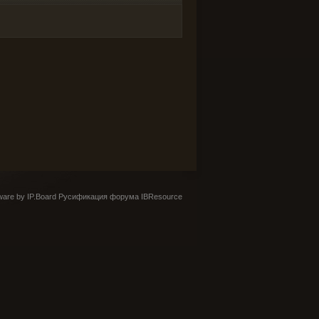
are by IP.Board
Русификация форума IBResource