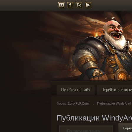
Перейти на сайт
Перейти к списк
Форум Euro-PvP.Com
→
Публикации WindyArell
Публикации WindyAre
Сорти
По типу контента