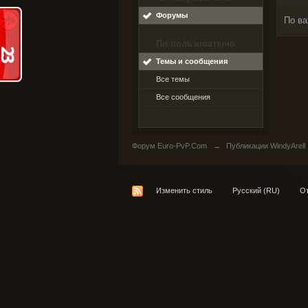
Форумы
По ва
По пользователю
Темы и сообщения
Все темы
Все сообщения
Форум Euro-PvP.Com
→
Публикации WindyArell
Изменить стиль
Русский (RU)
От