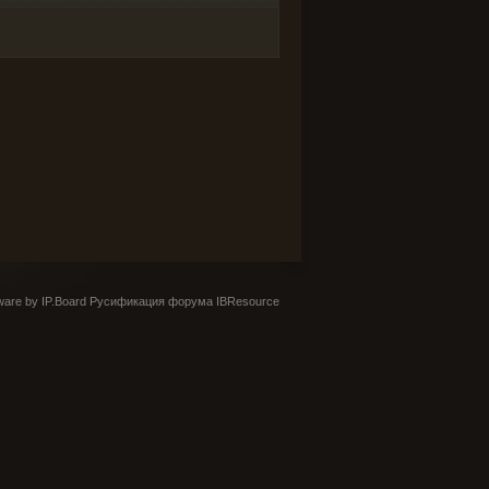
are by IP.Board
Русификация форума IBResource