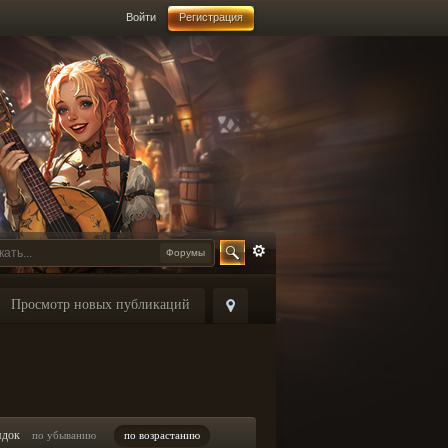
Войти
Регистрация
Форумы
Просмотр новых публикаций
ядок
по убыванию
по возрастанию