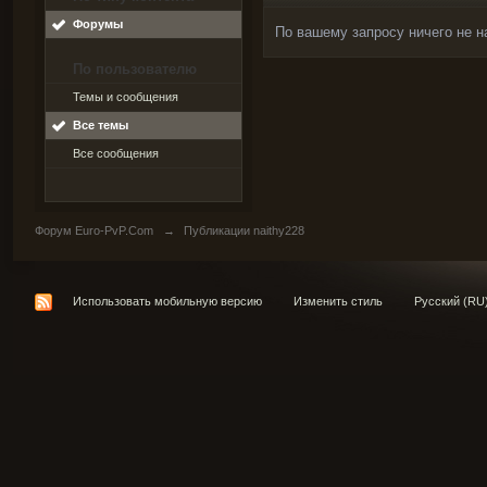
Форумы
По вашему запросу ничего не н
По пользователю
Темы и сообщения
Все темы
Все сообщения
Форум Euro-PvP.Com
→
Публикации naithy228
Использовать мобильную версию
Изменить стиль
Русский (RU