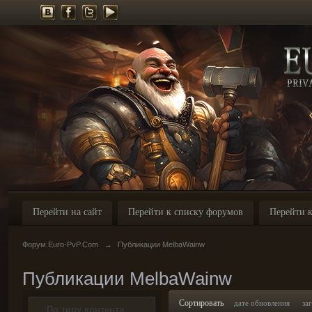
Перейти на сайт
Перейти к списку форумов
Перейти к
Форум Euro-PvP.Com
→
Публикации MelbaWainw
Публикации MelbaWainw
Сортировать
дате обновления
за
По типу контента