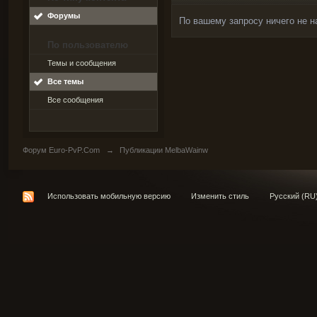
Форумы
По вашему запросу ничего не н
По пользователю
Темы и сообщения
Все темы
Все сообщения
Форум Euro-PvP.Com
→
Публикации MelbaWainw
Использовать мобильную версию
Изменить стиль
Русский (RU