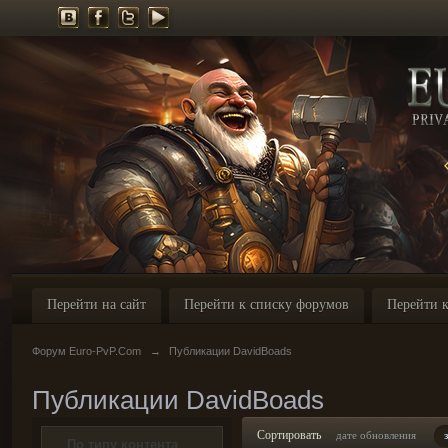
Перейти на сайт
Перейти к списку форумов
Перейти к
Форум Euro-PvP.Com
→
Публикации DavidBoads
Публикации DavidBoads
Сортировать
дате обновления
По типу контента