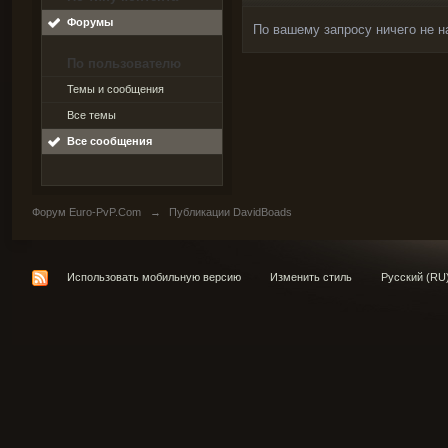
Форумы
По вашему запросу ничего не н
По пользователю
Темы и сообщения
Все темы
Все сообщения
Форум Euro-PvP.Com
→
Публикации DavidBoads
Использовать мобильную версию
Изменить стиль
Русский (RU