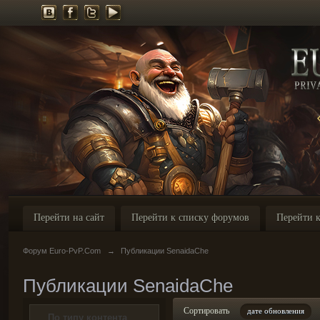
Перейти на сайт
Перейти к списку форумов
Перейти к
Форум Euro-PvP.Com
→
Публикации SenaidaChe
Публикации SenaidaChe
Сортировать
дате обновления
По типу контента