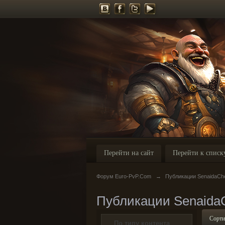
Перейти на сайт
Перейти к списк
Форум Euro-PvP.Com
→
Публикации SenaidaCh
Публикации Senaida
Сорти
По типу контента