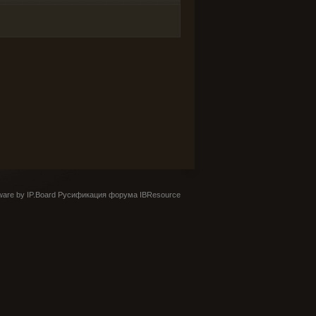
are by IP.Board
Русификация форума IBResource