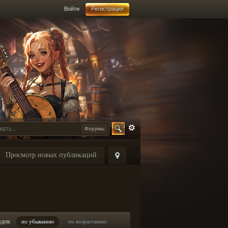
Войти
Регистрация
Форумы
Просмотр новых публикаций
ядок
по убыванию
по возрастанию