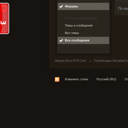
Форумы
По ва
По пользователю
Темы и сообщения
Все темы
Все сообщения
Форум Euro-PvP.Com
→
Публикации SenaidaCh
Изменить стиль
Русский (RU)
От