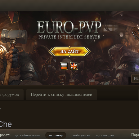
у форумов
Перейти к списку пользователей
e
Che
ровать
Пор
дате обновления
заголовку
сообщениям
просмотрам