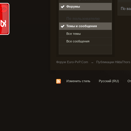
Форумы
По ва
По пользователю
Темы и сообщения
Все темы
Все сообщения
Форум Euro-PvP.Com
→
Публикации HildaThors
Изменить стиль
Русский (RU)
От