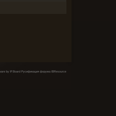
are by IP.Board
Русификация форума IBResource