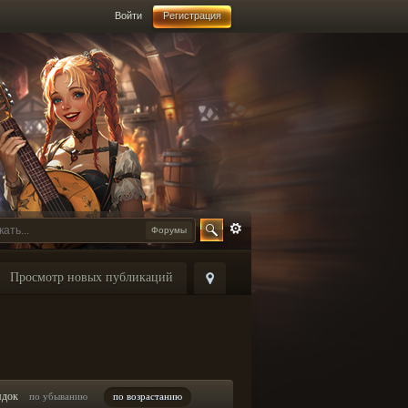
Войти
Регистрация
Форумы
Просмотр новых публикаций
ядок
по убыванию
по возрастанию