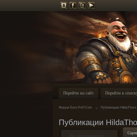
Перейти на сайт
Перейти к списк
Форум Euro-PvP.Com
→
Публикации HildaThors
Публикации HildaTho
Сорти
По типу контента